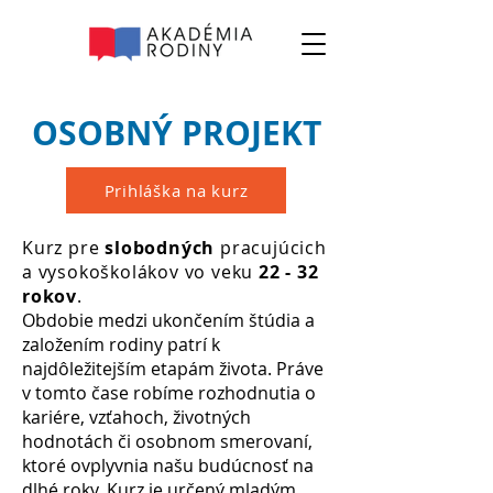
OSOBNÝ PROJEKT
Prihláška na kurz
Kurz pre
slobodných
pracujúcich
a vysokoškolákov vo veku
22 - 32
rokov
.
Obdobie medzi ukončením štúdia a
založením rodiny patrí k
najdôležitejším etapám života. Práve
v tomto čase robíme rozhodnutia o
kariére, vzťahoch, životných
hodnotách či osobnom smerovaní,
ktoré ovplyvnia našu budúcnosť na
dlhé roky. Kurz je určený mladým