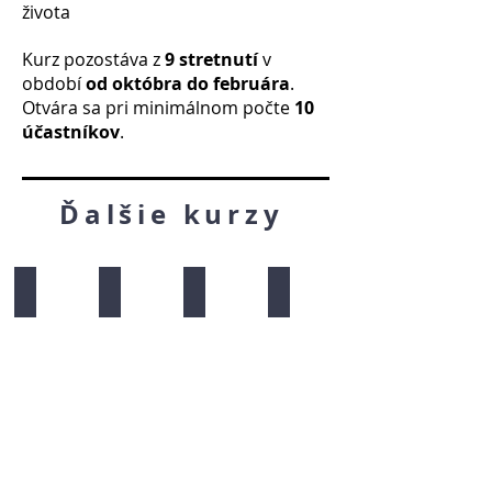
života
Kurz pozostáva z
9 stretnutí
v
období
od októbra do februára
.
Otvára sa pri minimálnom počte
10
účastníkov
.
Ďalšie kurzy
Manželská láska
Prvé kroky
Prvé písmená
Dospievanie