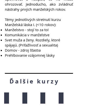
ohrozovať. Jednoducho, ako zvládnuť
nástrahy prvých manželských rokov.
Témy jednotlivých stretnutí kurzu
Manželská láska I. (<10 rokov):​
Manželstvo - stojí to za to!
Komunikácia v manželstve
Svet muža a ženy. Rozdiely, ktoré
spájajú. (Príťažlivosť a sexualita)
Domov - zdroj šťastia
Prehlbovanie vzájomnej lásky
Ďalšie kurzy
Prvé kroky
Prvé písmená
Dospievanie
Osobný projekt