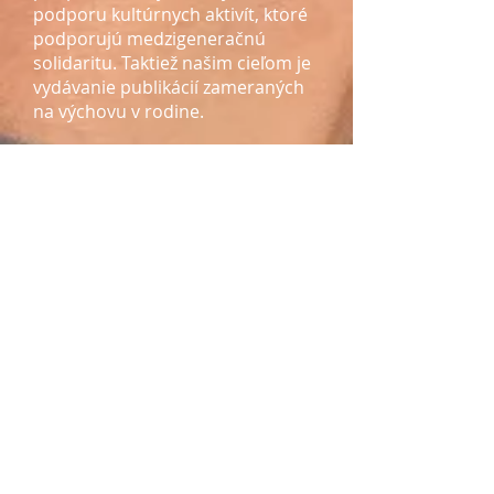
podporu kultúrnych aktivít, ktoré
podporujú medzigeneračnú
solidaritu. Taktiež našim cieľom je
vydávanie publikácií zameraných
na výchovu v rodine.
Sú kurzy zadarmo?
Príprava kurzov si vyžaduje
náklady na pracovné materiály a
organizačné zabezpečenie kurzov.
Z tohto dôvodu sú kurzy
spoplatnené. Výška poplatku
zohľadňuje vyššie uvedené
skutočnosti.
Máte inú otázku?
Kontaktujte nás.