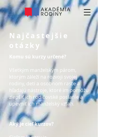
Najčastejšie
otázky
Komu sú kurzy určené?
Všetkým manželským párom,
ktorým záleží na rozvoji svojej
rodiny, detí a osobnom raste a
hľadajú nástroje, ktoré im pomôžu
zlepšiť ich rodičovské poslanie a
upevniť ich manželský vzťah.
Aký je cieľ kurzov?