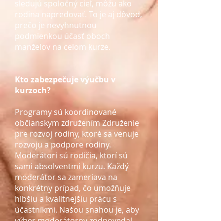
sledujú spoločný cieľ, môžu ako
rodina napredovať. To je aj dôvod,
prečo je nevyhnutnou
podmienkou účasť oboch
manželov na celom kurze.
Kto zabezpečuje výučbu v
kurzoch?
Programy sú koordinované
občianskym združením Združenie
pre rozvoj rodiny, ktoré sa venuje
rozvoju a podpore rodiny.
Moderátori sú rodičia, ktorí sú
sami absolventmi kurzu. Každý
moderátor sa zameriava na
konkrétny prípad, čo umožňuje
hlbšiu a kvalitnejšiu prácu s
účastníkmi. Našou snahou je, aby
výber moderátorov zodpovedal