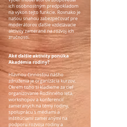
ich osobnostným predpokladom
na výkon tejto funkcie. Rovnako je
našou snahou zabezpečovať pre
moderátorov ďalšie vzdelávacie
aktivity zamerané na rozvoj ich
zručností.
Aké ďalšie aktivity ponúka
Akadémia rodiny?
Hlavnou činnosťou nášho
združenia je organizácia kurzov.
Okrem toho si kladieme za cieľ
organizovanie Rodinného leta,
workshopov a konferencií
zameraných na témy rodiny,
spoluprácu s médiami a
inštitúciami zameranými na
podporu rozvoja rodiny a