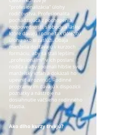
Cieľom kurzov je
"profesionalizácia" úlohy
rodičovstva. Profesionalita
pochádzajúca z pochopenia
zodpovednosti, slobody a lásky,
ktoré dávajú rodine tak dôležitú
úlohu ako si zaslúži. Obaja
manželia dostávajú v kurzoch
formáciu, aby sa stali lepšími
„profesionálmi“ v ich poslaní
rodiča a aby spoznali hlbšie svoj
manželský vzťah a dokázali ho
upevniť a rozvinúť. Rodinné
programy im dávajú k dispozícii
poznatky a nástroje na
dosiahnutie väčšieho rodinného
šťastia.
Ako dlho kurzy trvajú?