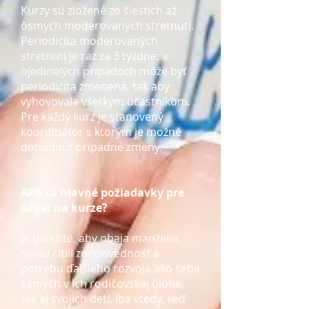
Kurzy sú zložené zo šiestich až
ôsmych moderovaných stretnutí.
Periodicita moderovaných
stretnutí je raz za 3 týždne; v
ojedinelých prípadoch môže byť
periodicita zmenená, tak aby
vyhovovala všetkým účastníkom.
Pre každý kurz je stanovený
koordinátor s ktorým je možné
dohodnúť prípadné zmeny.
Aké sú hlavné požiadavky pre
účasť na kurze?
Je dôležité, aby obaja manželia
spolu cítili zodpovednosť a
potrebu ďalšieho rozvoja ako seba
samých v ich rodičovskej úlohe,
tak aj svojich detí. Iba vtedy, keď